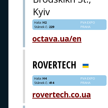
Kyiv
Hala
:
H2
PVA EXPO
Stánek č.
:
229
PRAHA
octava.ua/en
ROVERTECH
Hala
:
H4
PVA EXPO
Stánek č.
:
414
PRAHA
rovertech.co.ua