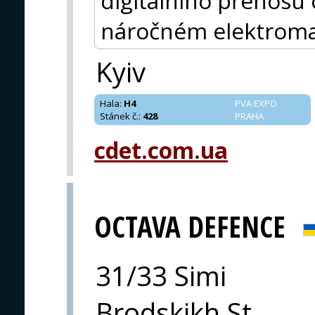
digitálního přenosu 
náročném elektroma
Kyiv
Hala
:
H4
PVA EXPO
Stánek č.
:
428
PRAHA
cdet.com.ua
OCTAVA DEFENCE
31/33 Simi
Brodskikh St.,