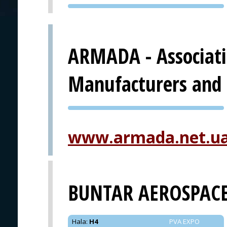
PVA EXPO
PRAHA
ARMADA - Associat
Manufacturers and 
PVA EXPO
PRAHA
www.armada.net.u
BUNTAR AEROSPAC
Hala
:
H4
PVA EXPO