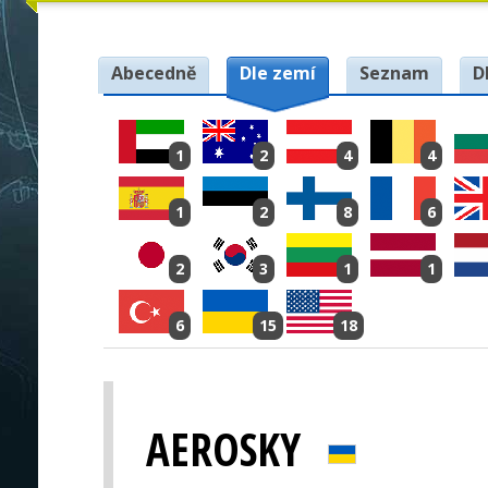
Abecedně
Dle zemí
Seznam
D
1
2
4
4
1
2
8
6
2
3
1
1
6
15
18
AEROSKY