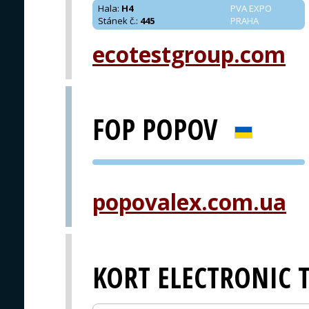
Hala
:
H4
PVA EXPO
Stánek č.
:
445
PRAHA
ecotestgroup.com
FOP POPOV
PVA EXPO
PRAHA
popovalex.com.ua
KORT ELECTRONIC 