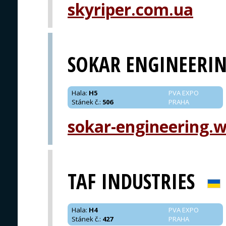
skyriper.com.ua
SOKAR ENGINEERI
Hala
:
H5
PVA EXPO
Stánek č.
:
506
PRAHA
sokar-engineering.
TAF INDUSTRIES
Hala
:
H4
PVA EXPO
Stánek č.
:
427
PRAHA