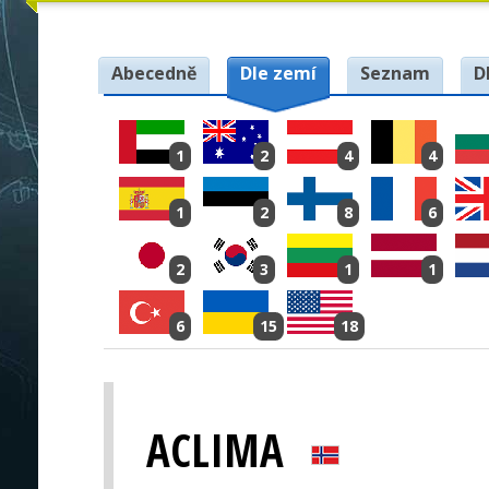
Abecedně
Dle zemí
Seznam
D
1
2
4
4
1
2
8
6
2
3
1
1
6
15
18
ACLIMA