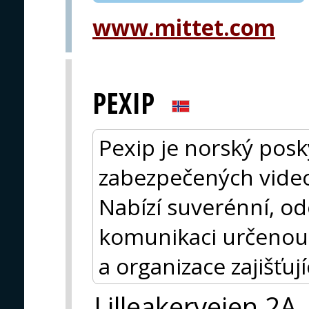
www.mittet.com
PEXIP
Pexip je norský posk
zabezpečených vide
Nabízí suverénní, od
komunikaci určenou 
a organizace zajišťuj
Lilleakerveien 2A,