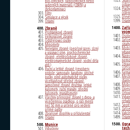
Systé
bio-logických, radiologických nebo
odpa
jaderných materiálů (CBRN) a
Pračk
dekontaminaci
čištěn
Filtry
Dřevě
Simulace a výcvik
Ostatn
Ostatní
Zaří
Zbraně
voje
Protitankové zbraně
Osobn
Velkorážové zbraně
Zaříz
Odstřelovací pušky
zásah
Minomety
Mobil
Neletální zbraně (pepřový sprej, slzný
vybav
a uspávací plyn, psychochemické
Nástro
zbraně, elektrošokové zbraně,
nemo
elektromagnetické zbraně, vodní děla
Zdrav
atd.)
zaříz
Ruční a lehké zbraně (revolvery,
Farma
pistole, samopaly, karabiny, útočné
Mecha
pušky, plně automatické pušky,
diagn
vícehlavňové střelné zbraně,
Mobi
samočinné zbraně družstva, lehké
Opera
kulomety, ruční granáty, střední
Ortop
kulomety, granátomety)
Vybav
Všechny přenosné zbraně s dvou- a
rehabi
vícečlennou osádkou, o ráži menší
Spotř
než 50 mm a určené pro vedení
Zaříz
přímé palby
Vakcí
Zbraňové doplňky a příslušenství
Ostatn
Ostatní
Opra
Munice
tech
Výbušniny