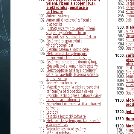
velení, řízení a spojení (C3),
Bezpi
elektronika, počítače a
Bezos
software
Bezos
Anténní systémy
Robot
Automatická testovací zařízení a
Další
diagnostika
Olej
(C4ISR) systémy pro velení, řízení,
Miner
spojení, výpočetní techniku,
Organ
zpravodajství, sledování a průzkum
Speci
Systémy pro zpracování a
Kosme
vyhodnocování dat
Ostatn
Digitální systémy a kryptologie
Elektroakustické systémy pro
Zaří
pozorování a kontrolu přístupu
přek
Systémy pro radioelektronický boj,
přek
zpravodajské a komunikační systémy
Pokla
Elektrooptické systémy a produkty,
Stroj
světelná návěstidla, laserová zařízení,
Zemní
kapesní svítilny
Modul
Kódové transformace
Víceú
Materiály, vedení a elektrorozvodná
Ponto
zařízení na bázi optických vláken
Ostatn
Hybridní technologie a palivové články
Transformace informací
Glob
Bezpečnost internetu a sítí a antivirový
prod
software
Jedn
Laptopy
Taktický a logistický software
Huma
Elektronické systémy pro konferenční
a výcvikové haly
Modu
Vojenské kosmické systémy
Klima
Mobilní telefony