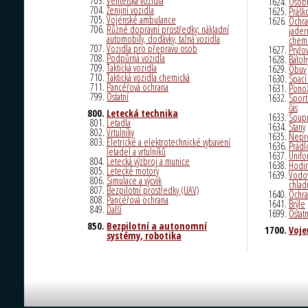
Velitelská vozidla
Osobn
Ženijní vozidla
Prášk
Vojenské ambulance
Ochra
Různé dopravní prostředky: nákladní
jader
automobily, dodávky, tažná vozidla
chem
Vozidla pro přepravu osob
Pryžo
Podpůrná vozidla
Batoh
Taktická vozidla
Obuv
Taktická vozidla chemická
Spací
Pancéřová ochrana
Ponož
Ostatní
Sport
čas
Letecká technika
Soupr
Letadla
Stany
Vrtulníky
Nepr
Eletrické a elektrotechnické vybavení
Prádl
letadel a vrtulníků
Unifo
Letecká výzbroj a munice
Hodin
Letecké motory
Vodov
Simulace a výcvik
chlad
Bezpilotní prostředky (UAV)
Ochra
Pancéřová ochrana
Brýle
Další
Ostatn
Bezpilotní a autonomní
Voje
systémy, robotika