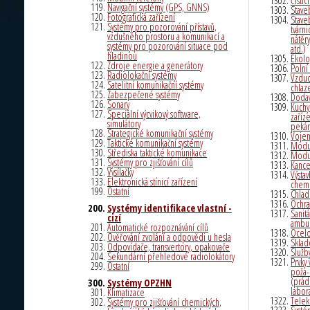
Čistic
Navigační systémy (GPS, GNNS)
Stave
Fotografická zařízení
Stave
Systémy pro pozorování přístavů,
tvárn
vzdušného prostoru a komunikací a
nátěry
systémy pro pozorování situace pod
atd.)
hladinou
Ekolo
Zdroje energie a generátory
Polní 
Radiolokační systémy
Vzduc
Satelitní komunikační systémy
chlaz
Zabezpečené systémy
Dodav
Sonary
Kuchyň
Speciální výcvikový software,
zaříz
simulátory
pekár
Strategické komunikační systémy
Vojen
Taktické komunikační systémy
Modu
Střediska taktické komunikace
Modul
Systémy pro zjišťování cílů
Kance
Vysílačky
Výsta
Elektronická stínicí zařízení
chemi
Ostatní
Chladí
Ochra
Systémy identifikace vlastní -
Sanit
cizí
ambu
Automatické rozpoznávání cílů
Ocelo
Ověřování zvolání a odpovědi u hesla
Sklado
Odpovídače, transvertory, opakovače
Služb
Sekundární přehledové radiolokátory
Prvky
Ostatní
poža-
(prád
Systémy OPZHN
labor
Klimatizace
Telek
Systémy pro zjišťování chemických,