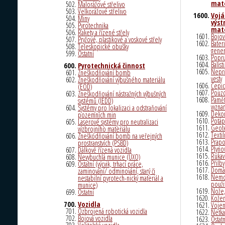
mate
Malorážové střelivo
Velkorážové střelivo
Vojá
Miny
výst
Pyrotechnika
mate
Rakety a řízené střely
Bojov
Pryžové, plastikové a voskové střely
Bater
Teleskopické obušky
gener
Ostatní
Popru
Balis
Pyrotechnická činnost
Neprů
Zneškodňování bomb
vesty
Zneškodňování výbušného materiálu
Čepi
(EOD)
Pouz
Zneškodňování nástražných výbušných
Pamět
systémů (IEDD)
vyzna
Systémy pro lokalizaci a odstraňování
Dekon
pozemních min
Potáp
Laserové systémy pro neutralizaci
Geote
výzbrojního materiálu
Textil
Zneškodňování bomb na veřejných
Prapor
prostranstvích (PSBD)
Plyno
Dálkově řízená vozidla
Rukav
Nevybuchlá munice (UXO)
Přilby
Ostatní (výcvik, trhací práce,
Domác
zaminování/ odminování, starý či
Nemoc
nestabilní pyrotech-nický materiál a
použi
munice)
Nože,
Ostatní
Kožen
Vozidla
Vojen
Ozbrojená robotická vozidla
Netka
Bojová vozidla
Ostatn