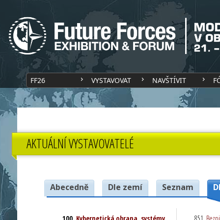
FF26
VYSTAVOVAT
NAVŠTÍVIT
F
AKTUÁLNÍ VYSTAVOVATELÉ
Abecedně
Dle zemí
Seznam
D
Kybernetická obrana, systémy
Bezpi