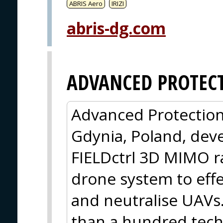
ABRIS Aero
IRIZI
abris-dg.com
ADVANCED PROTEC
Advanced Protection
Gdynia, Poland, dev
FIELDctrl 3D MIMO ra
drone system to effec
and neutralise UAVs.
than a hundred tech