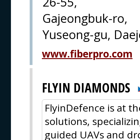
26-55,
Gajeongbuk-ro,
Yuseong-gu, Dae
www.fiberpro.com
FLYIN DIAMONDS
FlyinDefence is at t
solutions, specializ
guided UAVs and dr