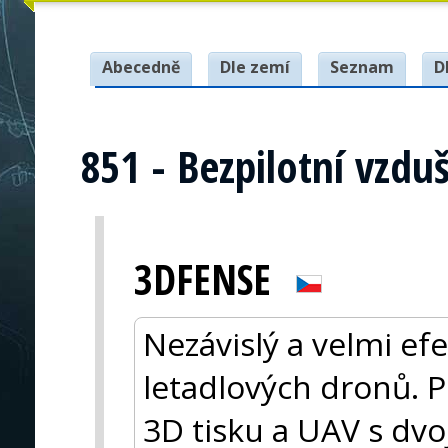
Abecedně
Dle zemí
Seznam
D
851 - Bezpilotní vzdu
3DFENSE
Nezávislý a velmi ef
letadlových dronů. P
3D tisku a UAV s dvo