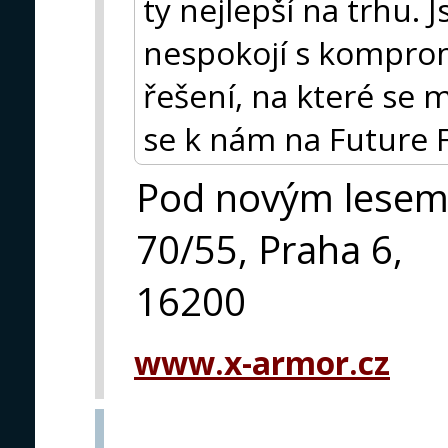
ty nejlepší na trhu. J
nespokojí s komprom
řešení, na které se 
se k nám na Future 
Pod novým lese
70/55, Praha 6,
16200
www.x-armor.cz