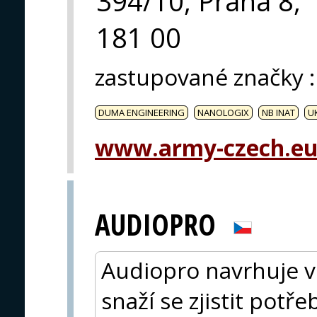
394/10, Praha 8,
181 00
zastupované značky
:
DUMA ENGINEERING
NANOLOGIX
NB INAT
U
www.army-czech.e
AUDIOPRO
Audiopro navrhuje v
snaží se zjistit potře