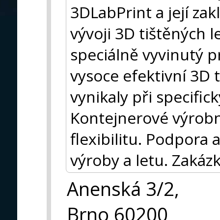
3DLabPrint a její za
vývoji 3D tištěných l
speciálně vyvinutý pr
vysoce efektivní 3D 
vynikaly při specifi
Kontejnerové výrobn
flexibilitu. Podpora 
výroby a letu. Zakáz
Anenská 3/2,
Brno 60200