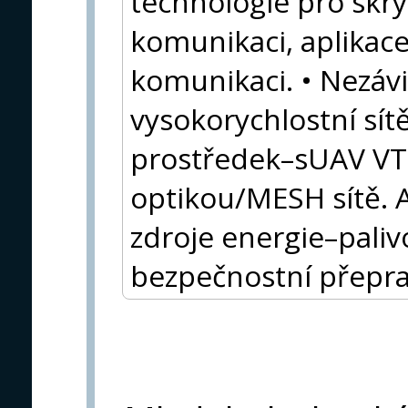
technologie pro skr
komunikaci, aplikac
komunikaci. • Nezávi
vysokorychlostní sítě
prostředek–sUAV VT
optikou/MESH sítě. A
zdroje energie–palivo
bezpečnostní přeprav