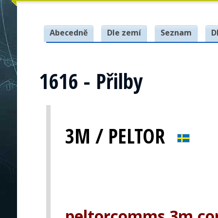
Abecedně
Dle zemí
Seznam
D
1616 - Přilby
3M / PELTOR
peltorcomms.3m.c