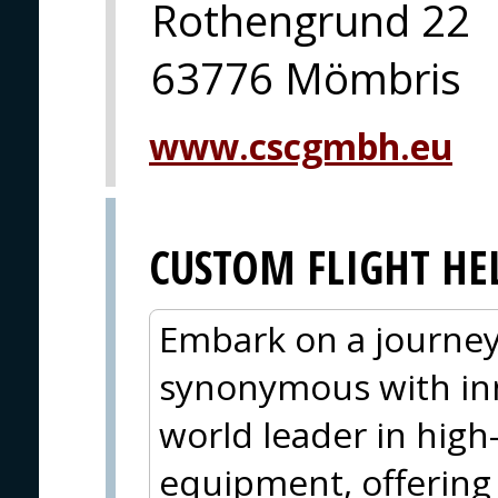
Rothengrund 22
63776 Mömbris
www.cscgmbh.eu
CUSTOM FLIGHT HE
Embark on a journe
synonymous with inn
world leader in high
equipment, offering