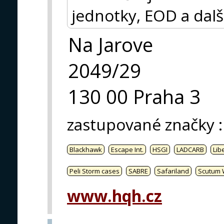
jednotky, EOD a dalš
Na Jarove
2049/29
130 00 Praha 3
zastupované značky
:
Blackhawk
Escape Int.
HSGI
LADCARB
Libe
Peli Storm cases
SABRE
Safariland
Scutum 
www.hqh.cz