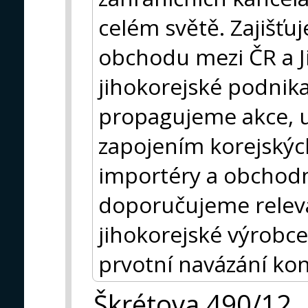
celém světě. Zajišť
obchodu mezi ČR a J
jihokorejské podnik
propagujeme akce, ud
zapojením korejských
importéry a obchodn
doporučujeme releva
jihokorejské výrobce
prvotní navázání kon
Škrétova 490/12,