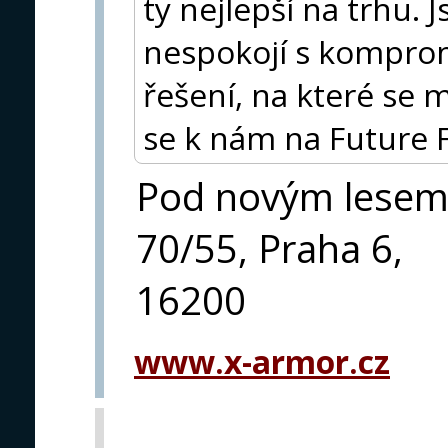
ty nejlepší na trhu. J
nespokojí s komprom
řešení, na které se 
se k nám na Future 
Pod novým lese
70/55, Praha 6,
16200
www.x-armor.cz