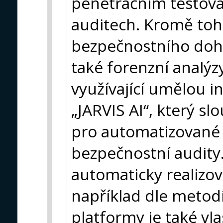
penetračním testová
auditech. Kromě toh
bezpečnostního dohl
také forenzní analýzy
využívající umělou i
„JARVIS AI“, který sl
pro automatizované 
bezpečnostní audity
automaticky realizov
například dle metod
platformy je také vl