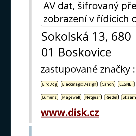
AV dat, šifrovaný p
zobrazení v řídících 
Sokolská 13, 680
01 Boskovice
zastupované značky
:
BirdDog
Blackmagic Design
Canon
CESNET
Lumens
Magewell
Netgear
Riedel
Skaarh
www.disk.cz