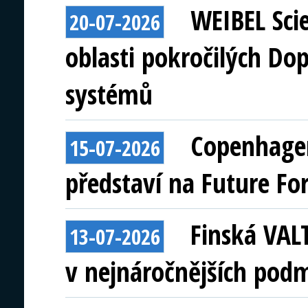
WEIBEL Scie
20-07-2026
oblasti pokročilých Do
systémů
Copenhagen
15-07-2026
představí na Future Fo
Finská VAL
13-07-2026
v nejnáročnějších pod