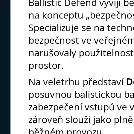
Ballistic Defend vyvíjí 
na konceptu „
bezpečno
Specializuje se na techno
bezpečnost ve veřejném 
narušovaly použitelnost
prostor.
Na veletrhu představí
D
posuvnou balistickou b
zabezpečení vstupů ve 
zároveň slouží jako plně
běžném provozu.