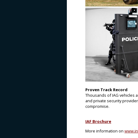
Proven Track Record
Thousands of IAG vehicles ar
and private security provide
compromise.
IAF Brochure
More information on
www.in