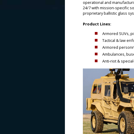
operational and manufacturin
24/7 with mission-specific s
proprietary ballistic glass
Product Lines:
Armored SUVs, p
Tactical & law en
Armored personne
Ambulances, buses
Anti-riot & speci