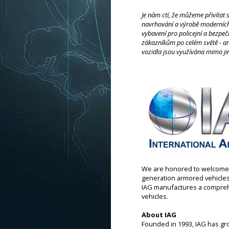
Je nám ctí, že můžeme přivítat 
navrhování a výrobě moderních 
vybavení pro policejní a bezpeč
zákazníkům po celém světě - 
vozidla jsou využívána mimo j
We are honored to welcome I
generation armored vehicles,
IAG manufactures a comprehe
vehicles.
About IAG
Founded in 1993, IAG has gr