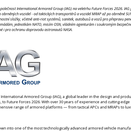
společnost International Armored Group (IAG) na veletrhu Future Forces 2026. IAG je
obrněných vozidel - od taktických transportérů a vozidel MRAP až po obrněné SUV 
nostní složky, včetně anti-riot systémů, sanitek, autobusů a vozů pro přepravu pe
armádám, jednotkám NATO, misím OSN, vládním agenturám i soukromým bezpečnos
iné i pro ochranu doprovodu astronautů NASA.
nternational Armored Group (IAG), a global leader in the design and produ
 to Future Forces 2026. With over 30 years of experience and cutting-edge
nsive range of armored platforms — from tactical APCs and MRAPs to luxu
own into one of the most technologically advanced armored vehicle manufa