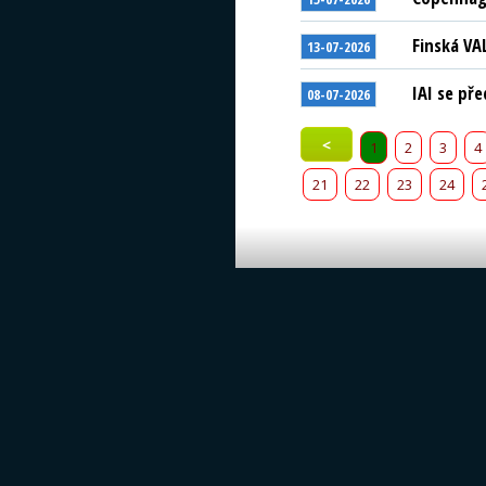
Finská VA
13-07-2026
IAI se př
08-07-2026
<
1
2
3
4
21
22
23
24