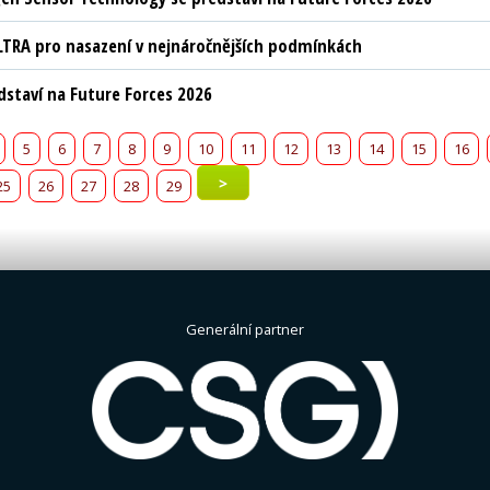
LTRA pro nasazení v nejnáročnějších podmínkách
edstaví na Future Forces 2026
5
6
7
8
9
10
11
12
13
14
15
16
>
25
26
27
28
29
Generální partner