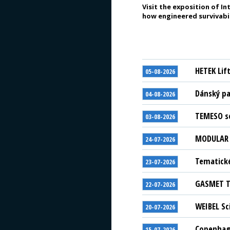
Visit the exposition of I
how engineered survivabil
HETEK Lif
05-08-2026
Dánský pa
04-08-2026
TEMESO se
03-08-2026
MODULAR S
24-07-2026
Tematické
23-07-2026
GASMET Te
22-07-2026
WEIBEL Sc
20-07-2026
Copenhage
15-07-2026