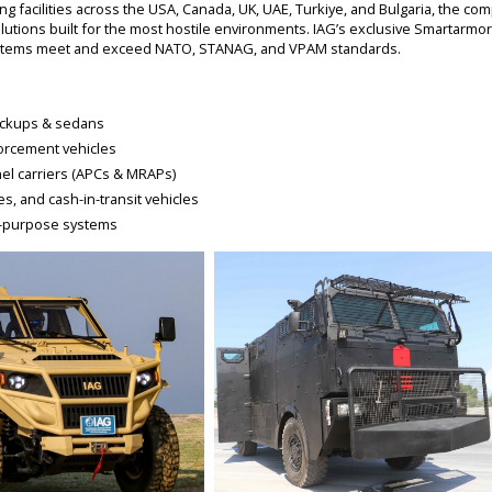
g facilities across the USA, Canada, UK, UAE, Turkiye, and Bulgaria, the co
olutions built for the most hostile environments. IAG’s exclusive Smartarm
 systems meet and exceed NATO, STANAG, and VPAM standards.
ickups & sedans
forcement vehicles
l carriers (APCs & MRAPs)
, and cash-in-transit vehicles
al-purpose systems