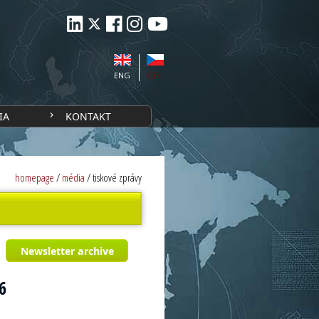
ENG
CZE
IA
KONTAKT
homepage
/
média
/
tiskové zprávy
Newsletter archive
6