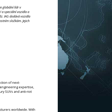
 globální lídr v
a speciální vozidla a
něz. IAG dodává vozidla
tním složkám. Jejich
ction of next-
 engineering expertise,
ry SUVs and anti-riot
cturers worldwide. With