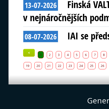
Finská VAL
13-07-2026
v nejnáročnějších pod
IAI se před
08-07-2026
<
1
2
3
4
5
6
7
8
19
20
21
22
23
24
25
26
Gener