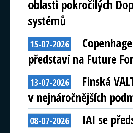
oblasti pokročilých Do
systémů
Copenhagen
15-07-2026
představí na Future Fo
Finská VAL
13-07-2026
v nejnáročnějších pod
IAI se před
08-07-2026