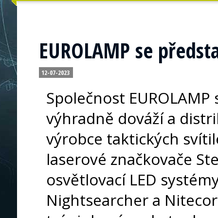
EUROLAMP se představ
12-07-2023
Společnost EUROLAMP s.
výhradně dováží a distr
výrobce taktických svíti
laserové značkovače Ste
osvětlovací LED systém
Nightsearcher a Niteco