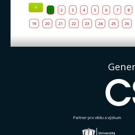
<
1
2
3
4
5
6
7
8
19
20
21
22
23
24
25
26
Gener
Partner pro vědu a výzkum