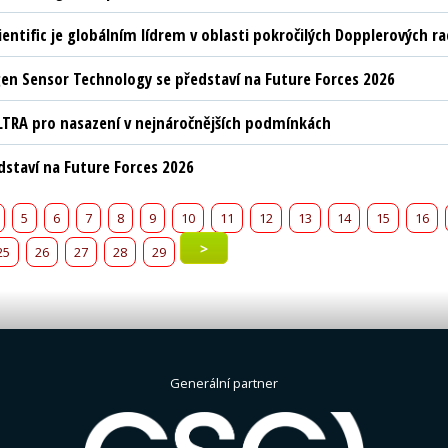
ientific je globálním lídrem v oblasti pokročilých Dopplerových 
n Sensor Technology se představí na Future Forces 2026
LTRA pro nasazení v nejnáročnějších podmínkách
edstaví na Future Forces 2026
5
6
7
8
9
10
11
12
13
14
15
16
>
25
26
27
28
29
Generální partner