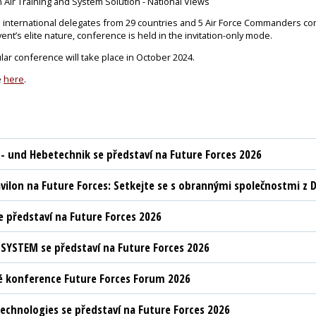
Air Training and System Solution - National Views
nd international delegates from 29 countries and 5 Air Force Commanders c
vent’s elite nature, conference is held in the invitation-only mode.
lar conference will take place in October 2024.
e
here
.
t- und Hebetechnik se představí na Future Forces 2026
vilon na Future Forces: Setkejte se s obrannými společnostmi z D
 představí na Future Forces 2026
YSTEM se představí na Future Forces 2026
 konference Future Forces Forum 2026
chnologies se představí na Future Forces 2026