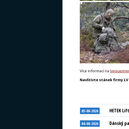
Více informací na
lvequipmen
Navštivte stánek firmy LV 
HETEK Lif
05-08-2026
Dánský pa
04-08-2026