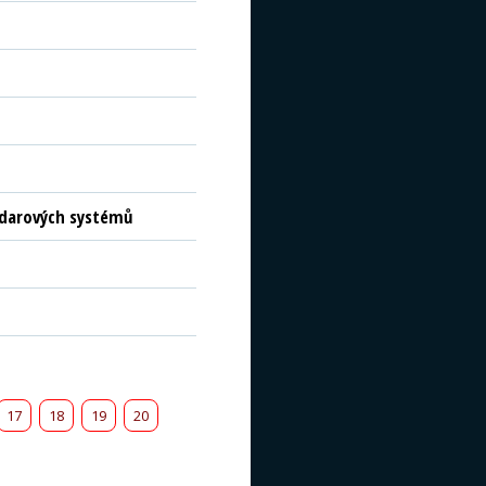
radarových systémů
17
18
19
20