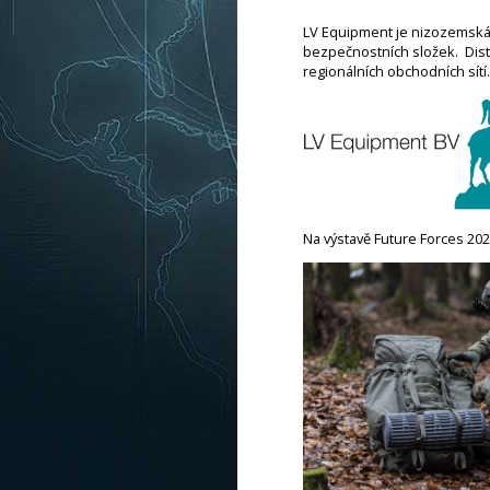
LV Equipment je nizozemská 
bezpečnostních složek. Dist
regionálních obchodních sítí.
Na výstavě Future Forces 2