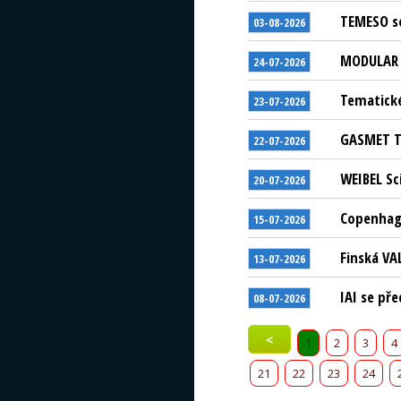
TEMESO se
03-08-2026
MODULAR S
24-07-2026
Tematické
23-07-2026
GASMET Te
22-07-2026
WEIBEL Sc
20-07-2026
Copenhage
15-07-2026
Finská VA
13-07-2026
IAI se př
08-07-2026
<
1
2
3
4
21
22
23
24