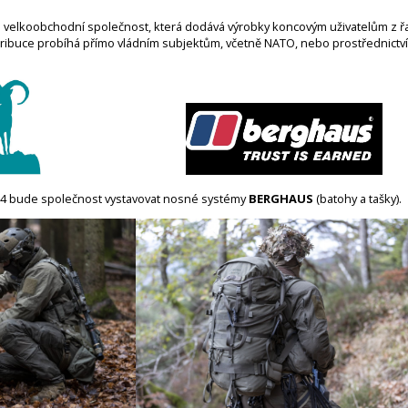
velkoobchodní společnost, která dodává výrobky koncovým uživatelům z řa
ribuce probíhá přímo vládním subjektům, včetně NATO, nebo prostřednict
024 bude společnost vystavovat nosné systémy
BERGHAUS
(batohy a tašky).