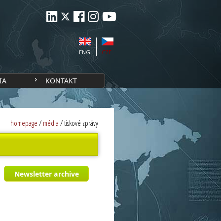
ENG
CZE
IA
KONTAKT
homepage
/
média
/
tiskové zprávy
Newsletter archive