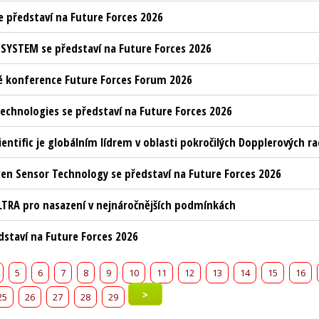
 představí na Future Forces 2026
YSTEM se představí na Future Forces 2026
 konference Future Forces Forum 2026
chnologies se představí na Future Forces 2026
ientific je globálním lídrem v oblasti pokročilých Dopplerových 
n Sensor Technology se představí na Future Forces 2026
LTRA pro nasazení v nejnáročnějších podmínkách
edstaví na Future Forces 2026
5
6
7
8
9
10
11
12
13
14
15
16
>
25
26
27
28
29