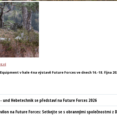
t.nl
Equipment v hale 4 na výstavě Future Forces ve dnech 16.-18. října 20
t- und Hebetechnik se představí na Future Forces 2026
vilon na Future Forces: Setkejte se s obrannými společnostmi z D