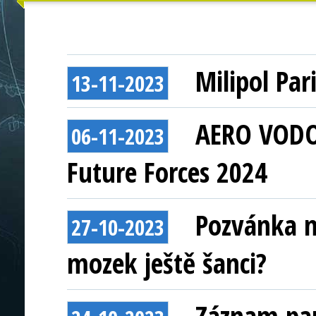
Milipol Par
13-11-2023
AERO VODO
06-11-2023
Future Forces 2024
Pozvánka n
27-10-2023
mozek ještě šanci?