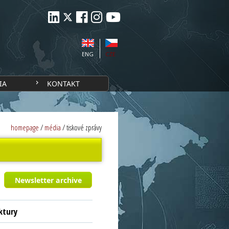
ENG
CZE
IA
KONTAKT
homepage
/
média
/
tiskové zprávy
Newsletter archive
ktury