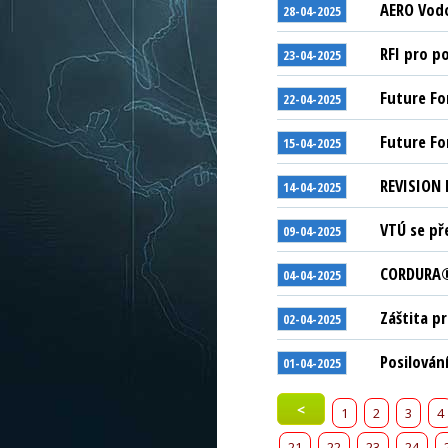
AERO Vodo
28-04-2025
RFI pro p
23-04-2025
Future F
22-04-2025
Future F
15-04-2025
REVISION 
14-04-2025
VTÚ se př
09-04-2025
CORDURA® 
04-04-2025
Záštita p
02-04-2025
Posilován
01-04-2025
<
1
2
3
4
21
22
23
24