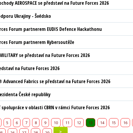
chody AEROSPACE se představí na Future Forces 2026
odporu Ukrajiny - Švédsko
orces Forum partnerem EUDIS Defence Hackathonu
orces Forum partnerem Kybersoutěže
MILITARY se představí na Future Forces 2026
edstaví na Future Forces 2026
Advanced Fabrics se představí na Future Forces 2026
rezidenta České republiky
í spolupráce v oblasti CBRN v rámci Future Forces 2026
5
6
7
8
9
10
11
12
13
14
15
16
>
25
26
27
28
29